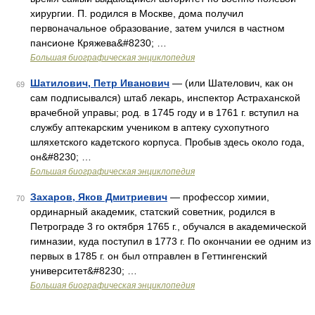
хирургии. П. родился в Москве, дома получил
первоначальное образование, затем учился в частном
пансионе Кряжева&#8230; …
Большая биографическая энциклопедия
Шатилович, Петр Иванович
— (или Шателович, как он
69
сам подписывался) штаб лекарь, инспектор Астраханской
врачебной управы; род. в 1745 году и в 1761 г. вступил на
службу аптекарским учеником в аптеку сухопутного
шляхетского кадетского корпуса. Пробыв здесь около года,
он&#8230; …
Большая биографическая энциклопедия
Захаров, Яков Дмитриевич
— профессор химии,
70
ординарный академик, статский советник, родился в
Петрограде 3 го октября 1765 г., обучался в академической
гимназии, куда поступил в 1773 г. По окончании ее одним из
первых в 1785 г. он был отправлен в Геттингенский
университет&#8230; …
Большая биографическая энциклопедия