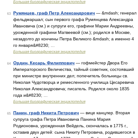
Большая биографическая энциклопедия
Румянцев, граф Петр Александрович
— &mdash; генерал
63
фельдмаршал; сын первого графа Румянцева Александра
Ивановича (см.) и супруги его, графини Марии Андреевны,
урожденной графини Матвеевой (см.); родился в Москве,
незадолго до кончины Петра Великого &mdash; а именно 4
го января&#8230; …
Большая биографическая энциклопедия
Ордин, Кесарь Филиппович
— гофмейстер Двора Его
64
Императорского Величества, тайный советник, состоявший
при министре внутренних дел; попечитель больницы св.
Николая Чудотворца и ремесленного училища Цесаревича
Николая Александровича; писатель. Родился около 1835
года и&#8230; …
Большая биографическая энциклопедия
Панин, граф Никита Петрович
— вице канцлер. Вторая
65
супруга графа Петра Ивановича Панина Мария
Poдионовна, урожденная Вейдель, скончалась в 1775 г.,
оставив двух детей: сына Никиту Петровича, родившегося в