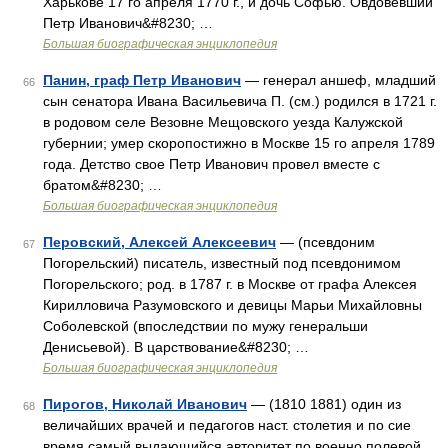
Харькове 17 го апреля 1770 г., и дочь Софью. Овдовевший
Петр Иванович&#8230; …
Большая биографическая энциклопедия
Панин, граф Петр Иванович
— генерал аншеф, младший
66
сын сенатора Ивана Васильевича П. (см.) родился в 1721 г.
в родовом селе Везовне Мещовского уезда Калужской
губернии; умер скоропостижно в Москве 15 го апреля 1789
года. Детство свое Петр Иванович провел вместе с
братом&#8230; …
Большая биографическая энциклопедия
Перовский, Алексей Алексеевич
— (псевдоним
67
Погорельский) писатель, известный под псевдонимом
Погорельского; род. в 1787 г. в Москве от графа Алексея
Кирилловича Разумовского и девицы Марьи Михайловны
Соболевской (впоследствии по мужу генеральши
Денисьевой). В царствование&#8230; …
Большая биографическая энциклопедия
Пирогов, Николай Иванович
— (1810 1881) один из
68
величайших врачей и педагогов наст. столетия и по сие
время самый выдающийся авторитет по военно полевой