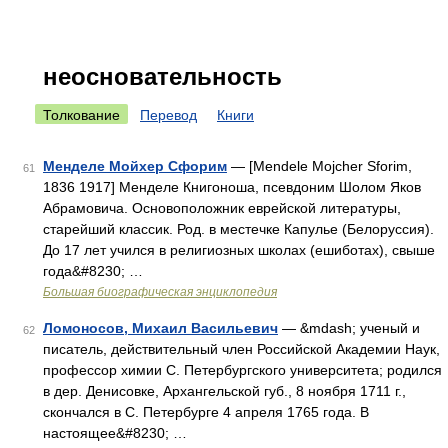
неосновательность
Толкование
Перевод
Книги
Менделе Мойхер Сфорим
— [Mendele Mojcher Sforim,
61
1836 1917] Менделе Книгоноша, псевдоним Шолом Яков
Абрамовича. Основоположник еврейской литературы,
старейший классик. Род. в местечке Капулье (Белоруссия).
До 17 лет учился в религиозных школах (ешиботах), свыше
года&#8230; …
Большая биографическая энциклопедия
Ломоносов, Михаил Васильевич
— &mdash; ученый и
62
писатель, действительный член Российской Академии Наук,
профессор химии С. Петербургского университета; родился
в дер. Денисовке, Архангельской губ., 8 ноября 1711 г.,
скончался в С. Петербурге 4 апреля 1765 года. В
настоящее&#8230; …